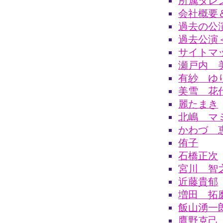
所属タレ
会社概要
過去の公
過去公演
サイトマ
瀬戸内 
有紗 ゆ
美雪 花
麗たまき
北嶋 マ
かわづ 
侑子
石橋正次
宮川 智
近藤貴郁
増田 拓
飯山湧一
鷹野克己