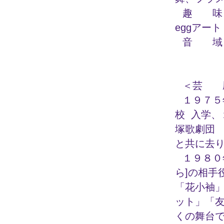
趣 味
eggアート
音 域
＜芸
１９７
校 入学
塚歌劇団
と共に去
１９８０
ら]の相手
「花小袖
ット」「
くの舞台