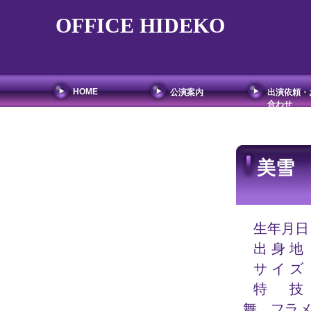
OFFICE HIDEKO
HOME
公演案内
出演依頼・
合わせ
美雪
生年月
出 身 
サ イ 
特 技
舞、フラ