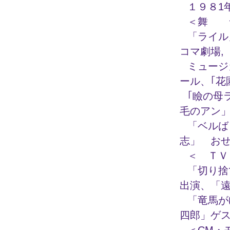
１９８1
＜舞 
「ライル
コマ劇場,
ミュージ
ール、｢花
｢瞼の母
毛のアン
「ベルば
志」 お
＜ ＴＶ
「切り捨
出演、「
「竜馬が
四郎」ゲ