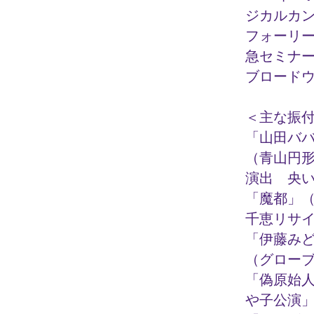
ジカルカ
フォーリ
急セミナー
ブロード
＜主な振
「山田バ
（青山円
演出 央
「魔都」（
千恵リサイ
「伊藤み
（グロー
「偽原始
や子公演」