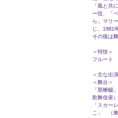
「風と共
ー役、「
ら」マリ
じ、198
その後は
＜特技＞
フルート
＜主な出
＜舞台＞
「黒蜥蜴
歌舞伎座
「スカーレ
こ」 （