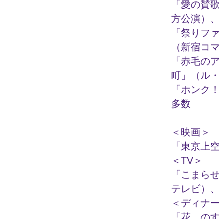
「愛の賛
方公演）
「祭りフ
（新宿コ
「赤毛の
町」（ル
「ホンク
多数
＜映画＞
「東京上
＜TV＞
「こまら
テレビ）、
＜ディナ
「花 の