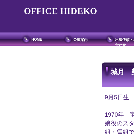
OFFICE HIDEKO
HOME
公演案内
出演依頼・
合わせ
城月 
9月5日生
1970年
娘役のス
組・雪組